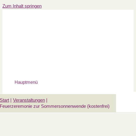
Zum Inhalt springen
Hauptmenü
Start
Veranstaltungen
Feuerzeremonie zur Sommersonnenwende (kostenfrei)