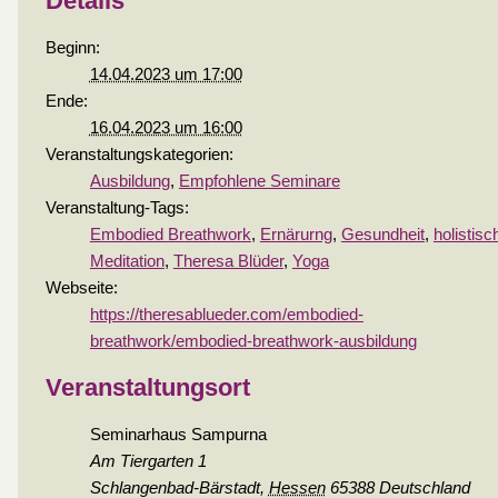
Details
Beginn:
14.04.2023 um 17:00
Ende:
16.04.2023 um 16:00
Veranstaltungskategorien:
Ausbildung
,
Empfohlene Seminare
Veranstaltung-Tags:
Embodied Breathwork
,
Ernärurng
,
Gesundheit
,
holistisc
Meditation
,
Theresa Blüder
,
Yoga
Webseite:
https://theresablueder.com/embodied-
breathwork/embodied-breathwork-ausbildung
Veranstaltungsort
Seminarhaus Sampurna
Am Tiergarten 1
Schlangenbad-Bärstadt
,
Hessen
65388
Deutschland