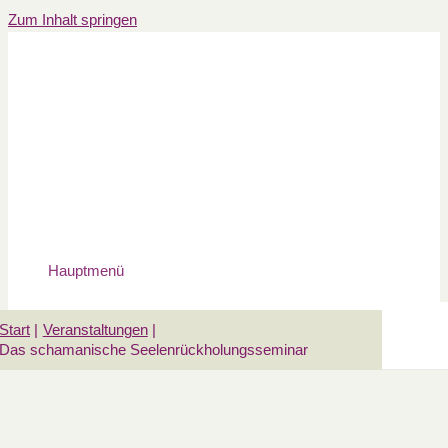
Zum Inhalt springen
Hauptmenü
Start
Veranstaltungen
Das schamanische Seelenrückholungsseminar