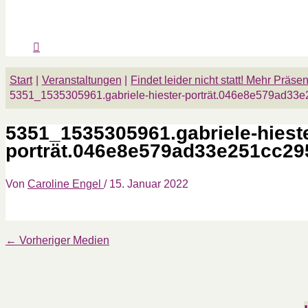
Start
Veranstaltungen
Findet leider nicht statt! Mehr Pr
5351_1535305961.gabriele-hiester-porträt.046e8e579ad33
5351_1535305961.gabriele-hieste
porträt.046e8e579ad33e251cc29
Von
Caroline Engel
/
15. Januar 2022
←
Vorheriger Medien