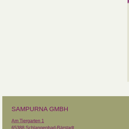
SAMPURNA GMBH
Am Tiergarten 1
65388 Schlangenbad-Bärstadt