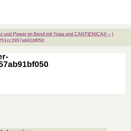
äsenz und Power im Beruf mit Yoga und CANTIENICA® –
e251cc2957ab91bf050
r-
57ab91bf050