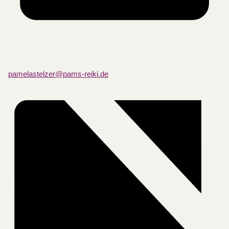
pamelastelzer@pams-reiki.de