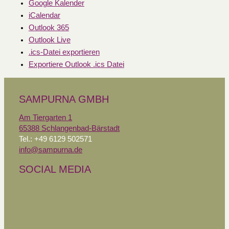
Google Kalender
iCalendar
Outlook 365
Outlook Live
.ics-Datei exportieren
Exportiere Outlook .ics Datei
SAMPURNA GMBH
Am Tiergarten 1
65388 Schlangenbad-Bärstadt
Tel.: +49 6129 502571
info@sampurna.de
SOCIAL MEDIA