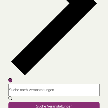
Veranstaltungen
Suche
Suche
Bitte
und
Schlüsselwort
Ansichten,
eingeben.
Navigation
Suche
Suche Veranstaltungen