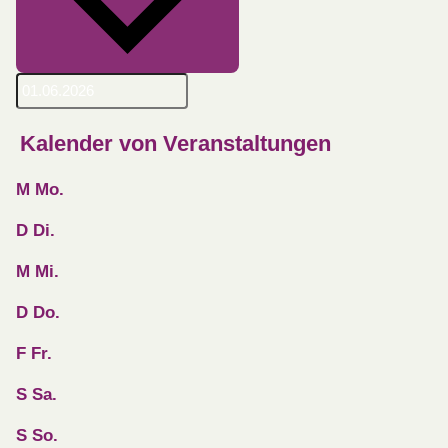
Kalender von Veranstaltungen
M
Mo.
D
Di.
M
Mi.
D
Do.
F
Fr.
S
Sa.
S
So.