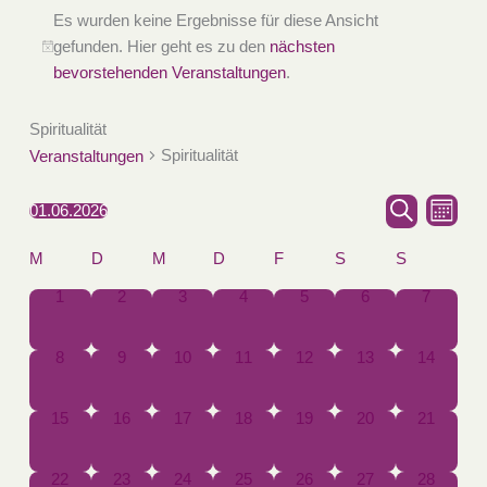
Es wurden keine Ergebnisse für diese Ansicht
gefunden. Hier geht es zu den
nächsten
bevorstehenden Veranstaltungen
.
Spiritualität
Spiritualität
Veranstaltungen
Veranstaltun
Verans
01.06.2026
Monat
Suche
Datum
Suche
Ansich
M
D
M
D
F
S
S
wählen.
Kalender
und
Naviga
von
Ansichten,
1
2
3
4
5
6
7
0
0
0
0
0
0
0
Veranstaltungen
Veranstaltungen,
Veranstaltungen,
Veranstaltungen,
Veranstaltungen,
Veranstaltungen,
Veranstaltungen,
Navigation
Veransta
8
9
10
11
12
13
14
0
0
0
0
0
0
0
Veranstaltungen,
Veranstaltungen,
Veranstaltungen,
Veranstaltungen,
Veranstaltungen,
Veranstaltungen,
Veransta
15
16
17
18
19
20
21
0
0
0
0
0
0
0
Veranstaltungen,
Veranstaltungen,
Veranstaltungen,
Veranstaltungen,
Veranstaltungen,
Veranstaltungen,
Veransta
22
23
24
25
26
27
28
0
0
0
0
0
0
0