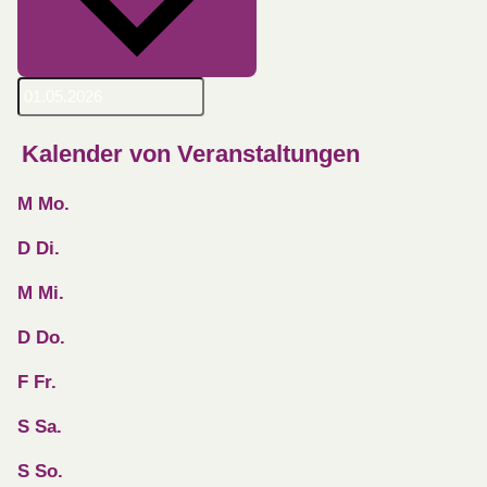
Kalender von Veranstaltungen
M
Mo.
D
Di.
M
Mi.
D
Do.
F
Fr.
S
Sa.
S
So.