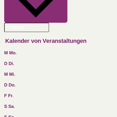
Kalender von Veranstaltungen
M
Mo.
D
Di.
M
Mi.
D
Do.
F
Fr.
S
Sa.