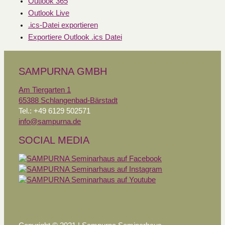
Outlook 365
Outlook Live
.ics-Datei exportieren
Exportiere Outlook .ics Datei
SAMPURNA GMBH
Am Tiergarten 1
65388 Schlangenbad-Bärstadt
Tel.: +49 6129 502571
info@sampurna.de
SOCIAL MEDIA