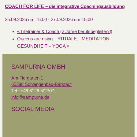
COACH FOR LIFE – die integrative Coachingausbildung
25.09.2026 um 15:00
-
27.09.2026 um 15:00
«
Lifetrainer & Coach (2 Jahre berufsbegleitend)
Queens are rising – RITUALE – MEDITATION –
GESUNDHEIT – YOGA
»
SAMPURNA GMBH
Am Tiergarten 1
65388 Schlangenbad-Bärstadt
Tel.: +49 6129 502571
info@sampurna.de
SOCIAL MEDIA