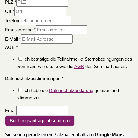
PLZ
*
Ort
*
Telefon
Emailadresse
*
E-Mail
*
AGB
*
Ich bestätige die Teilnahme- & Stornobedingungen des
Seminars wie o.a. sowie die
AGB
des Seminarhauses.
Datenschutzbestimmungen
*
Ich habe die
Datenschutzerklärung
gelesen und
stimme zu.
Email
Buchungsanfrage abschicken
Sie sehen gerade einen Platzhalterinhalt von
Google Maps
.