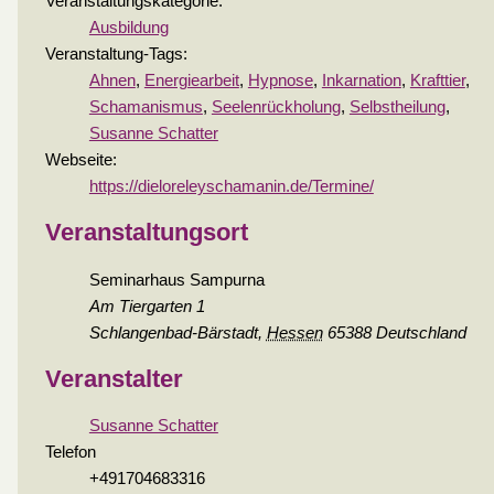
Veranstaltungskategorie:
Ausbildung
Veranstaltung-Tags:
Ahnen
,
Energiearbeit
,
Hypnose
,
Inkarnation
,
Krafttier
,
Schamanismus
,
Seelenrückholung
,
Selbstheilung
,
Susanne Schatter
Webseite:
https://dieloreleyschamanin.de/Termine/
Veranstaltungsort
Seminarhaus Sampurna
Am Tiergarten 1
Schlangenbad-Bärstadt
,
Hessen
65388
Deutschland
Veranstalter
Susanne Schatter
Telefon
+491704683316