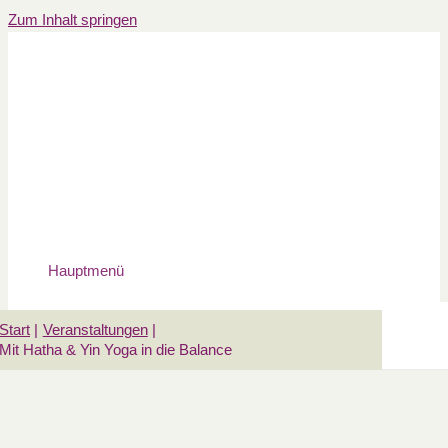
Zum Inhalt springen
Hauptmenü
Start
Veranstaltungen
Mit Hatha & Yin Yoga in die Balance