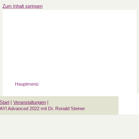
Zum Inhalt springen
Hauptmenü
Start
Veranstaltungen
AYI Advanced 2022 mit Dr. Ronald Steiner