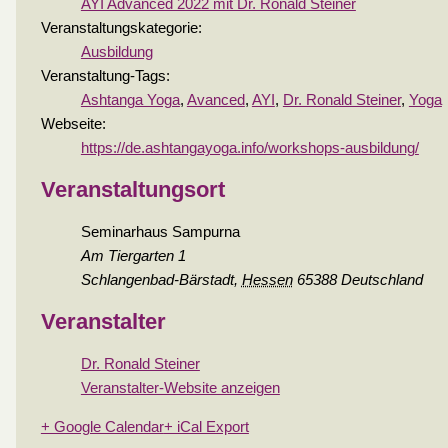
AYI Advanced 2022 mit Dr. Ronald Steiner
Veranstaltungskategorie:
Ausbildung
Veranstaltung-Tags:
Ashtanga Yoga
,
Avanced
,
AYI
,
Dr. Ronald Steiner
,
Yoga
Webseite:
https://de.ashtangayoga.info/workshops-ausbildung/
Veranstaltungsort
Seminarhaus Sampurna
Am Tiergarten 1
Schlangenbad-Bärstadt
,
Hessen
65388
Deutschland
Veranstalter
Dr. Ronald Steiner
Veranstalter-Website anzeigen
+ Google Calendar
+ iCal Export