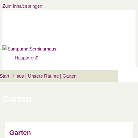
Zum Inhalt springen
Hauptmenü
Start
Haus
Unsere Räume
Garten
Garten
Garten