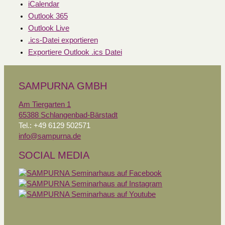
iCalendar
Outlook 365
Outlook Live
.ics-Datei exportieren
Exportiere Outlook .ics Datei
SAMPURNA GMBH
Am Tiergarten 1
65388 Schlangenbad-Bärstadt
Tel.: +49 6129 502571
info@sampurna.de
SOCIAL MEDIA