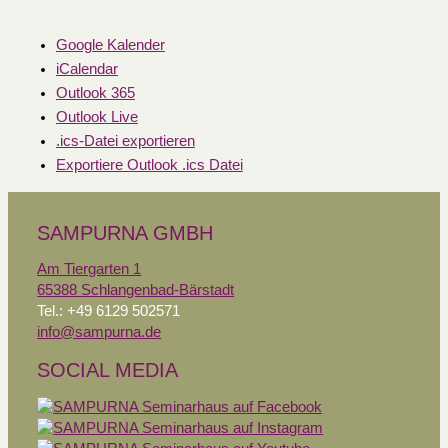
Google Kalender
iCalendar
Outlook 365
Outlook Live
.ics-Datei exportieren
Exportiere Outlook .ics Datei
SAMPURNA GMBH
Am Tiergarten 1
65388 Schlangenbad-Bärstadt
Tel.: +49 6129 502571
info@sampurna.de
SOCIAL MEDIA