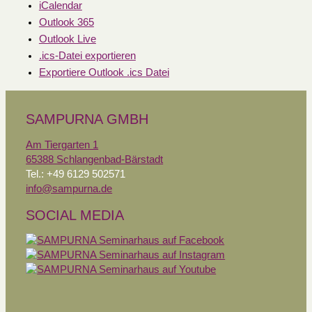
iCalendar
Outlook 365
Outlook Live
.ics-Datei exportieren
Exportiere Outlook .ics Datei
SAMPURNA GMBH
Am Tiergarten 1
65388 Schlangenbad-Bärstadt
Tel.: +49 6129 502571
info@sampurna.de
SOCIAL MEDIA