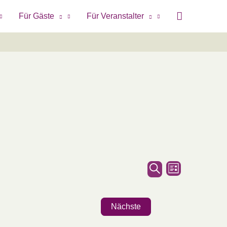
Für Gäste
Für Veranstalter
Veranstaltungen
Veranstaltung
Liste
Suche
Suche
Ansichten-
und
Navigation
Nächste
Ansichten,
Veranstaltungen
Navigation