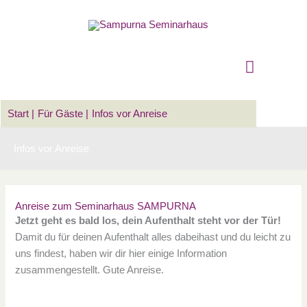
Zum
Suchen …
Hauptm
Inhalt
springen
Start
Für Gäste
Infos vor Anreise
Infos vor Anreise
Anreise zum Seminarhaus SAMPURNA
Jetzt geht es bald los, dein Aufenthalt steht vor der Tür!
Damit du für deinen Aufenthalt alles dabeihast und du leicht zu
uns findest, haben wir dir hier einige Information
zusammengestellt. Gute Anreise.