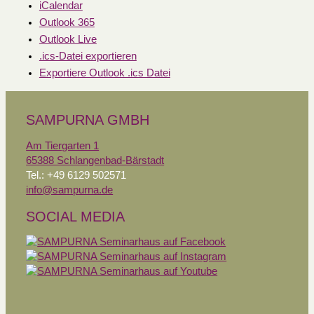
iCalendar
Outlook 365
Outlook Live
.ics-Datei exportieren
Exportiere Outlook .ics Datei
SAMPURNA GMBH
Am Tiergarten 1
65388 Schlangenbad-Bärstadt
Tel.: +49 6129 502571
info@sampurna.de
SOCIAL MEDIA