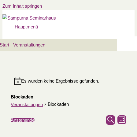
Zum Inhalt springen
Hauptmenü
Start
Veranstaltungen
Es wurden keine Ergebnisse gefunden.
Blockaden
Blockaden
Veranstaltungen
Veransta
Verans
Anstehende
Liste
Suche
Suche
Ansic
Datum
und
Navig
wählen.