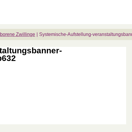
eborene Zwillinge
Systemische-Aufstellung-veranstaltungsb
taltungsbanner-
b632