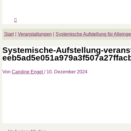
Start
Veranstaltungen
Systemische Aufstellung für Alleing
Systemische-Aufstellung-verans
eeb5ad5e051a979a3f507a27ffac
Von
Caroline Engel
/
10. Dezember 2024