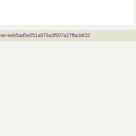
anner-eeb5ad5e051a979a3f507a27ffacb632